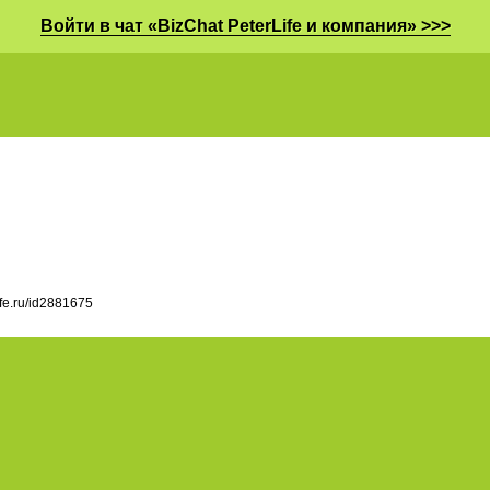
Войти в чат «BizChat PeterLife и компания» >>>
ife.ru/id2881675